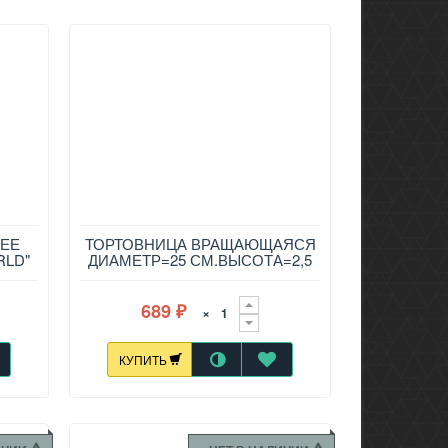
ЧЕЕ
ТОРТОВНИЦА ВРАЩАЮЩАЯСЯ
RLD"
ДИАМЕТР=25 СМ.ВЫСОТА=2,5
СМ. 357-216
689
×
₽
КУПИТЬ