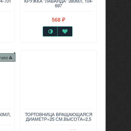
4-701
КРУЖКА "ЛАВАНДА" 380МЛ, 104-
697
568
₽
ИЧИИ
50МЛ,
ТОРТОВНИЦА ВРАЩАЮЩАЯСЯ
ДИАМЕТР=25 СМ.ВЫСОТА=2,5
СМ. 357-213