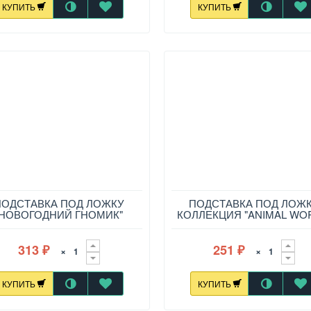
КУПИТЬ
КУПИТЬ
ПОДСТАВКА ПОД ЛОЖКУ
ПОДСТАВКА ПОД ЛОЖ
"НОВОГОДНИЙ ГНОМИК"
КОЛЛЕКЦИЯ "ANIMAL WO
22,5*9,5*2,1 СМ, 493-763
15*11,5*2,5 СМ, 155-62
313
251
×
×
₽
₽
КУПИТЬ
КУПИТЬ