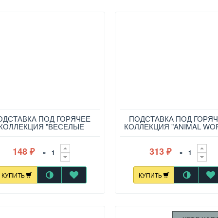
ОДСТАВКА ПОД ГОРЯЧЕЕ
ПОДСТАВКА ПОД ГОРЯ
КОЛЛЕКЦИЯ "ВЕСЕЛЫЕ
КОЛЛЕКЦИЯ "ANIMAL WO
УЗЬЯ" ДИАМЕТР=10,3 СМ,
15*19 СМ, 229-701
229-734
148
313
×
×
₽
₽
КУПИТЬ
КУПИТЬ