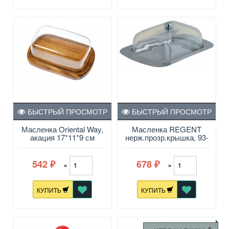
БЫСТРЫЙ ПРОСМОТР
БЫСТРЫЙ ПРОСМОТР
Масленка Oriental Way,
Масленка REGENT
акация 17*11*9 см
нерж.прозр.крышка, 93-
DE-BB-02
542
678
×
×
₽
₽
КУПИТЬ
КУПИТЬ