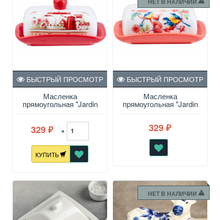
НЕТ В НАЛИЧИИ
БЫСТРЫЙ ПРОСМОТР
БЫСТРЫЙ ПРОСМОТР
Масленка
Масленка
прямоугольная "Jardin
прямоугольная "Jardin
d'Eden " 17х12х8см, ТМ
d'Eden " 17х12х8см, ТМ
Appetite
Appetite
329
329
₽
×
₽
КУПИТЬ
НЕТ В НАЛИЧИИ