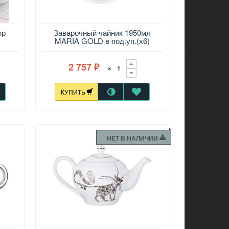
ор
Заварочный чайник 1950мл
MARIA GOLD в под.уп.(х6)
2 757
×
₽
КУПИТЬ
НЕТ В НАЛИЧИИ