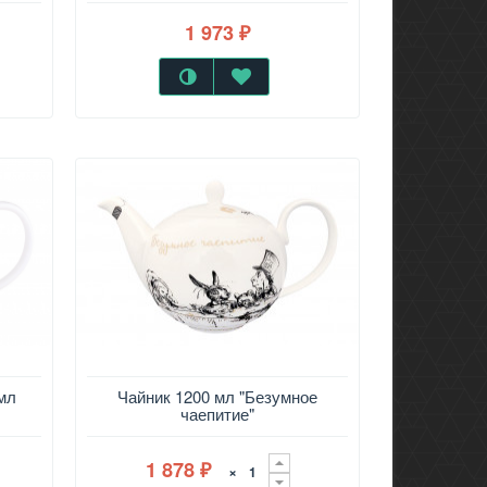
1 973
₽
мл
Чайник 1200 мл "Безумное
чаепитие"
1 878
×
₽