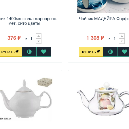
ник 1400мл стекл жаропрочн.
Чайник МАДЕЙРА Фарф
мет. сито цветы
376
1 308
×
×
₽
₽
КУПИТЬ
КУПИТЬ