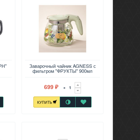
РН"
Заварочный чайник AGNESS с
фильтром "ФРУКТЫ" 900мл
699
×
₽
КУПИТЬ