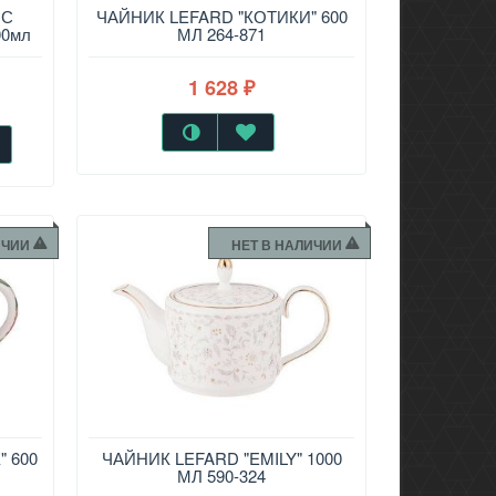
 С
​Посуда марки «Lefard»
ЧАЙНИК LEFARD "КОТИКИ" 600
00мл
МЛ 264-871
1 628
₽
ИЧИИ
НЕТ В НАЛИЧИИ
ию
 600
TM Lefard коллекция "EMILY"
ЧАЙНИК LEFARD "EMILY" 1000
м
МЛ 590-324