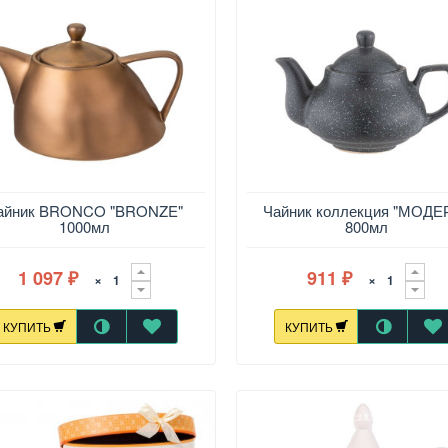
айник BRONCO "BRONZE"
Чайник коллекция "МОДЕ
1000мл
800мл
1 097
911
×
×
₽
₽
КУПИТЬ
КУПИТЬ