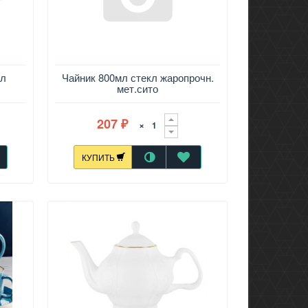
мл
Чайник 800мл стекл жаропрочн.
мет.сито
207
×
₽
КУПИТЬ