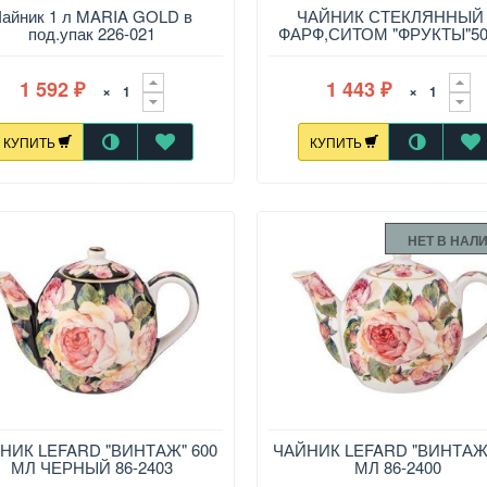
водитель: Lenardi,Китай,Фарфор
Чайник 1 л MARIA GOLD в
ЧАЙНИК СТЕКЛЯННЫЙ
под.упак 226-021
ФАРФ,СИТОМ "ФРУКТЫ"5
1 592
1 443
×
×
₽
₽
КУПИТЬ
КУПИТЬ
НЕТ В НАЛ
НИК LEFARD "ВИНТАЖ" 600
TM LEFARD предлагает коллекц
ЧАЙНИК LEFARD "ВИНТАЖ"
посуды "Винтаж" на белоснежно
МЛ ЧЕРНЫЙ 86-2403
МЛ 86-2400
фарфоре