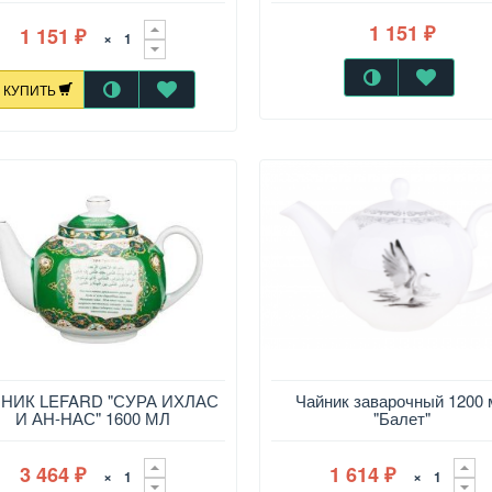
1 151
1 151
×
₽
₽
КУПИТЬ
ор
НИК LEFARD "СУРА ИХЛАС
Чайник заварочный 1200 
И АН-НАС" 1600 МЛ
"Балет"
3 464
1 614
×
×
₽
₽