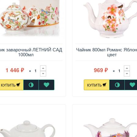
ник заварочный ЛЕТНИЙ САД
Чайник 800мл Романс Ябло
1000мл
цвет
1 446
969
×
×
₽
₽
КУПИТЬ
КУПИТЬ