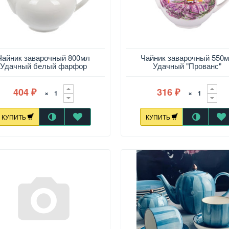
Чайник заварочный 800мл
Чайник заварочный 550
Удачный белый фарфор
Удачный "Прованс"
404
316
×
×
₽
₽
КУПИТЬ
КУПИТЬ