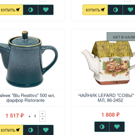
КУПИТЬ
КУПИТЬ
НЕТ В НАЛ
йник "Blu Reattivo" 500 мл,
ЧАЙНИК LEFARD "СОВЫ" 
фарфор Ristorante
МЛ, 86-2452
1 808
1 517
×
₽
₽
КУПИТЬ