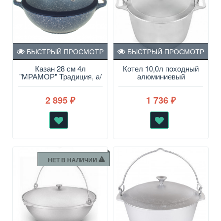
БЫСТРЫЙ ПРОСМОТР
БЫСТРЫЙ ПРОСМОТР
Казан 28 см 4л
Котел 10,0л походный
"МРАМОР" Традиция, а/
алюминиевый
п силикон/крышка
2 895
1 736
₽
₽
НЕТ В НАЛИЧИИ