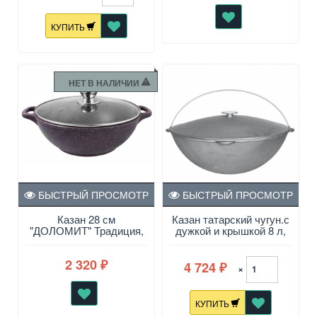
КУПИТЬ
НЕТ В НАЛИЧИИ
БЫСТРЫЙ ПРОСМОТР
БЫСТРЫЙ ПРОСМОТР
Казан 28 см
Казан татарский чугун.с
"ДОЛОМИТ" Традиция,
дужкой и крышкой 8 л,
а/п, стекл/крышка
d=36см
2 320
4 724
₽
×
₽
КУПИТЬ