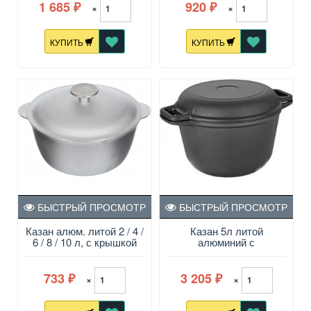
1 685
920
×
×
₽
₽
КУПИТЬ
КУПИТЬ
БЫСТРЫЙ ПРОСМОТР
БЫСТРЫЙ ПРОСМОТР
Казан алюм. литой 2 / 4 /
Казан 5л литой
6 / 8 / 10 л, с крышкой
алюминий с
ТМ Биол
антипригарным
покрытием LITTA
733
3 205
×
×
₽
₽