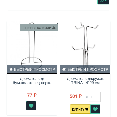
30
НЕТ В НАЛИЧИИ
БЫСТРЫЙ ПРОСМОТР
БЫСТРЫЙ ПРОСМОТР
Держатель д/
Держатель д/кружек
бум.полотенец нерж.
TRINA 14*29 см
"ЗОЛУШКА", h=29см
REGENT
77
501
₽
×
₽
КУПИТЬ