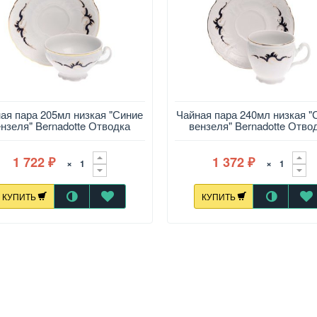
ая пара 205мл низкая "Синие
Чайная пара 240мл низкая "
ензеля" Bernadotte Отводка
вензеля" Bernadotte Отво
золото
золото
1 722
1 372
×
×
₽
₽
КУПИТЬ
КУПИТЬ