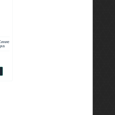
Синие
дка