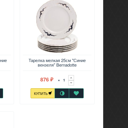
иние
Тарелка мелкая 25см "Синие
вензеля" Bernadotte
876
×
₽
КУПИТЬ