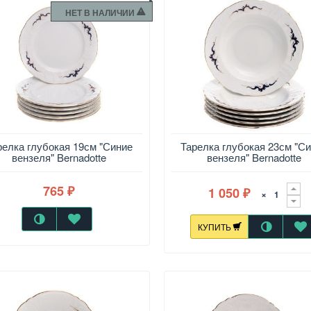
НЕТ В НАЛИЧИИ
релка глубокая 19см "Синие
Тарелка глубокая 23см "С
вензеля" Bernadotte
вензеля" Bernadotte
765
1 050
₽
×
₽
КУПИТЬ