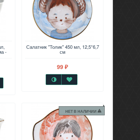
мл,
Салатник "Толик" 450 мл, 12,5*6,7
а -
см
99
₽
НЕТ В НАЛИЧИИ