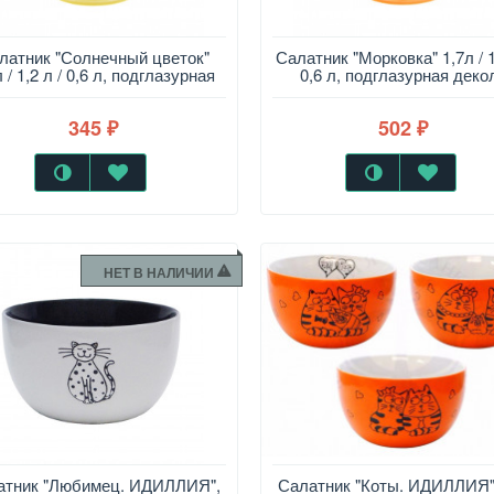
латник "Солнечный цветок"
Салатник "Морковка" 1,7л / 1
л / 1,2 л / 0,6 л, подглазурная
0,6 л, подглазурная деко
деколь
345
502
₽
₽
НЕТ В НАЛИЧИИ
атник "Любимец. ИДИЛЛИЯ",
Салатник "Коты. ИДИЛЛИЯ"