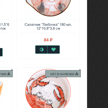
11,5*6
Салатник "Любочка" 180 мл,
еток
12*10,8*3,8 см
84
₽
ИЧИИ
НЕТ В НАЛИЧИИ