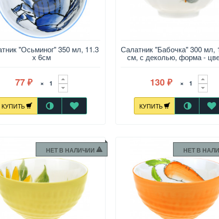
тник "Осьминог" 350 мл, 11.3
Салатник "Бабочка" 300 мл, 
х 6см
см, с деколью, форма - цв
77
130
×
×
₽
₽
КУПИТЬ
КУПИТЬ
НЕТ В НАЛИЧИИ
НЕТ В НАЛ