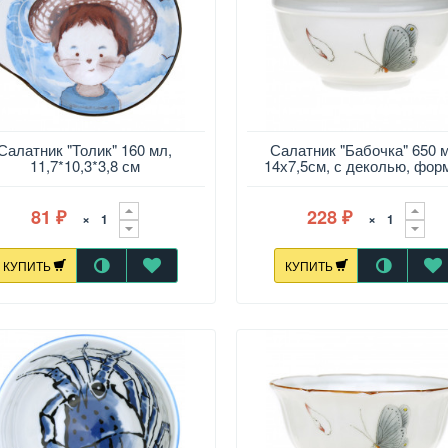
Салатник "Толик" 160 мл,
Салатник "Бабочка" 650 
11,7*10,3*3,8 см
14х7,5см, с деколью, форм
цветок
81
228
×
×
₽
₽
КУПИТЬ
КУПИТЬ