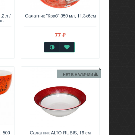
,2 л /
Салатник "Краб" 350 мл, 11.3х6см
ль
77
₽
НЕТ В НАЛИЧИИ
, 500
Салатник ALTO RUBIS, 16 см