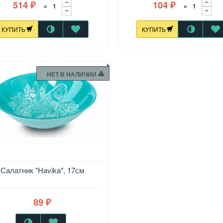
514
104
×
×
₽
₽
КУПИТЬ
КУПИТЬ
НЕТ В НАЛИЧИИ
Салатник "Havika", 17см
89
₽