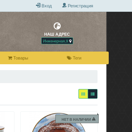
Вход
Регистрация
НАШ АДРЕС
БЕСПЛАТНАЯ Д
ПРИ ПОКУПКЕ 
Инженерная,9
Товары
Теги
НЕТ В НАЛИЧИИ