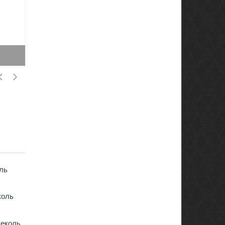
1200 мл / 17,5*8см
ль
коль
деколь