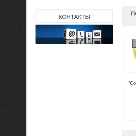
П
КОНТАКТЫ
"Со
1,
под