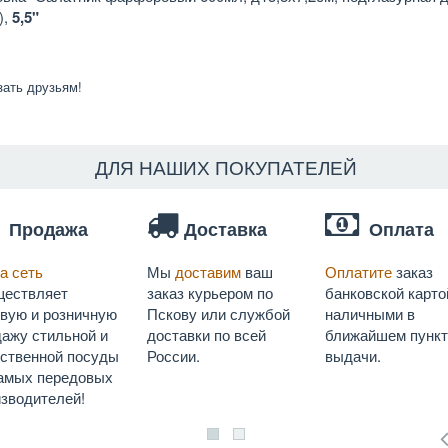
),
5,5"
зать друзьям!
ДЛЯ НАШИХ ПОКУПАТЕЛЕЙ
Продажа
Доставка
Оплата
а сеть
Мы
доставим
ваш
Оплатите
заказ
ществляет
заказ курьером по
банковской карто
овую и розничную
Пскову или службой
наличными в
ажу стильной и
доставки по всей
ближайшем пункт
ественной посуды
России.
выдачи.
самых передовых
зводителей!