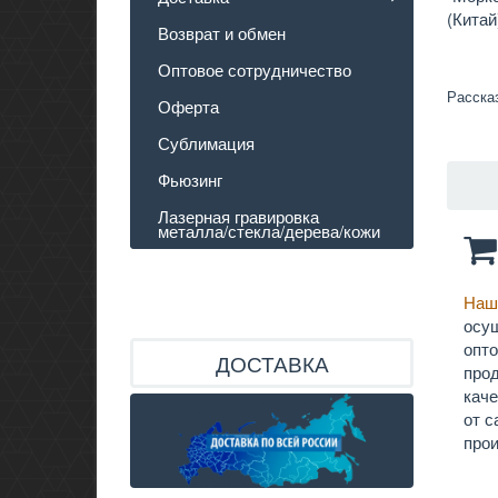
(Китай
Возврат и обмен
Оптовое сотрудничество
Расска
Оферта
Сублимация
Фьюзинг
Лазерная гравировка
металла/стекла/дерева/кожи
Наш
осу
опт
ДОСТАВКА
прод
кач
от 
прои