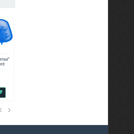
тки"
НАБОР СТАКАНОВ
ФИГУРКА С
nt
ИЗ 4-Х ШТ.
ПОДСВЕТКОЙ
TIMELESS, 450 МЛ,
"ЕЛКА" 7,5*7,5*21 СМ
ВЫСОКИЙ
503
501
₽
₽