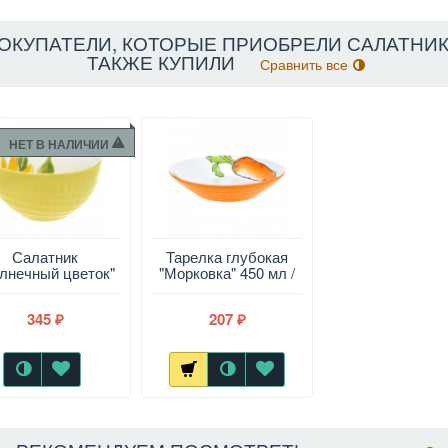
ОКУПАТЕЛИ, КОТОРЫЕ ПРИОБРЕЛИ САЛАТНИК..
ТАКЖЕ КУПИЛИ
Сравнить все
НЕТ В НАЛИЧИИ
Салатник
Тарелка глубокая
лнечный цветок"
"Морковка" 450 мл /
7л / 1,2 л / 0,6 л,
600 мл, подглазурная
глазурная деколь
деколь
345
207
₽
₽