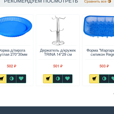
РЕКОМЕНДУЕМ ПОСМОТРЕТЬ
Сравнить все
орма д/пирога
Держатель д/кружек
Форма "Маргари
углая 270*30мм
TRINA 14*29 см
силикон Rege
Regent
REGENT
502
501
503
₽
₽
₽