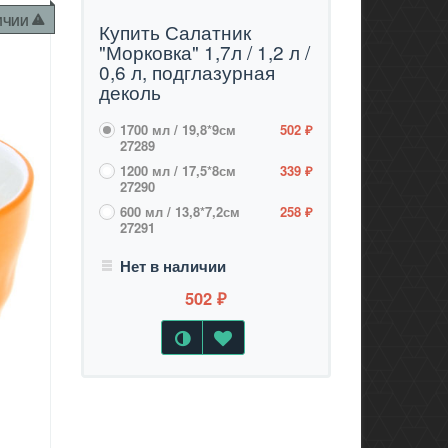
ЛИЧИИ
Купить Салатник
"Морковка" 1,7л / 1,2 л /
0,6 л, подглазурная
деколь
1700 мл / 19,8*9см
502
₽
27289
1200 мл / 17,5*8см
339
₽
27290
600 мл / 13,8*7,2см
258
₽
27291
Нет в наличии
502
₽