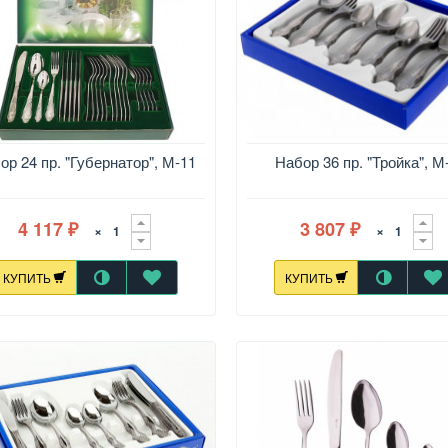
ор 24 пр. "Губернатор", М-11
Набор 36 пр. "Тройка", М
4 117
3 807
×
×
₽
₽
КУПИТЬ
КУПИТЬ