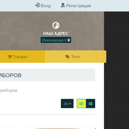
Вход
Регистрация
НАШ АДРЕС
БЕСПЛАТНАЯ Д
ПРИ ПОКУПКЕ 
Инженерная,9
Товары
Теги
ИБОРОВ
приборов
30