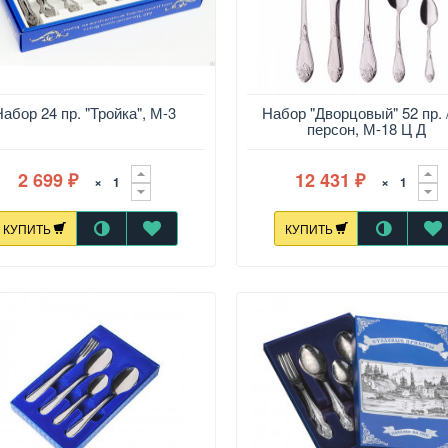
Набор 24 пр. "Тройка", М-3
Набор "Дворцовый" 52 пр. 
персон, М-18 Ц Д
2 699
12 431
×
×
₽
₽
КУПИТЬ
КУПИТЬ