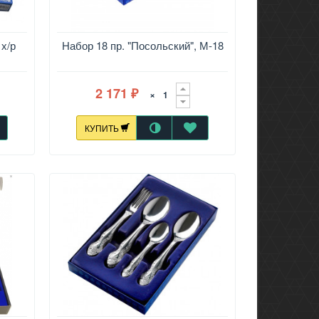
 х/р
Набор 18 пр. "Посольский", М-18
2 171
×
₽
КУПИТЬ