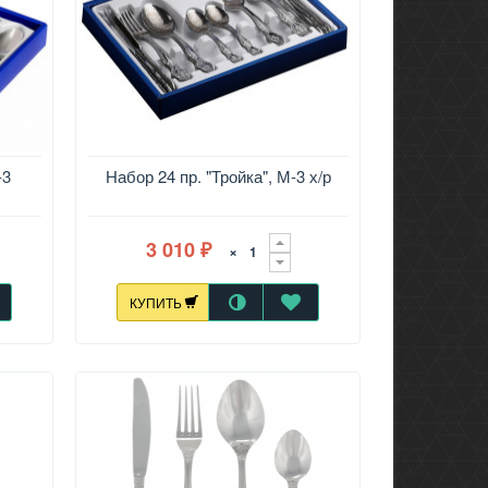
-3
Набор 24 пр. "Тройка", М-3 х/р
3 010
×
₽
КУПИТЬ