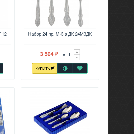
/ 12
Набор 24 пр. М-3 в ДК 24М3ДК
3 564
×
₽
КУПИТЬ