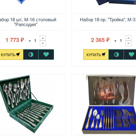
абор 18 шт, М-16 столовый
Набор 18 пр. "Тройка", М-3
"Рапсодия"
1 773
2 365
×
×
₽
₽
КУПИТЬ
КУПИТЬ