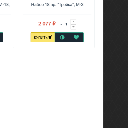
М-18,
Набор 18 пр. "Тройка", М-3
2 077
×
₽
КУПИТЬ