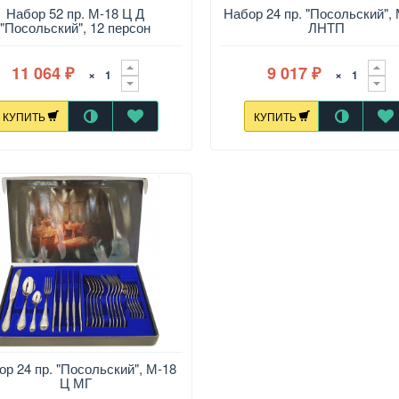
Набор 52 пр. М-18 Ц Д
Набор 24 пр. "Посольский", 
"Посольский", 12 персон
ЛНТП
11 064
9 017
×
×
₽
₽
КУПИТЬ
КУПИТЬ
ор 24 пр. "Посольский", М-18
Ц МГ