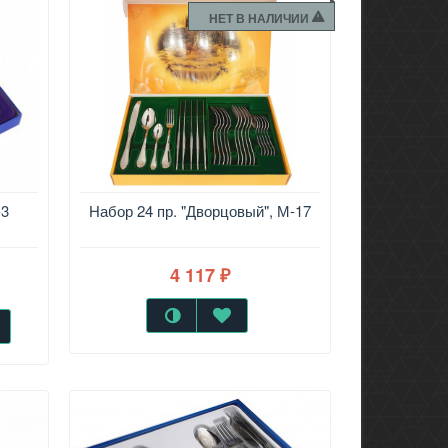
НЕТ В НАЛИЧИИ
-3
Набор 24 пр. "Дворцовый", М-17
4 117
₽