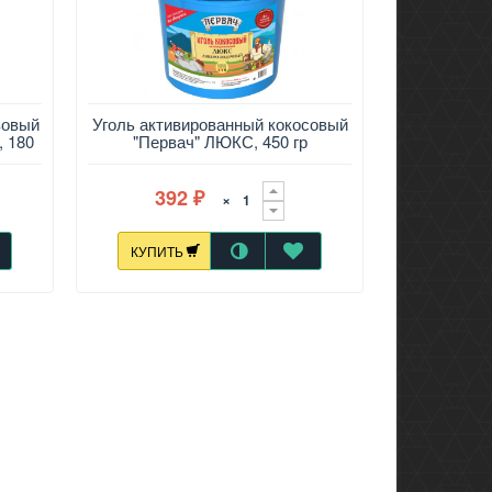
зовый
Уголь активированный кокосовый
 180
"Первач" ЛЮКС, 450 гр
392
×
₽
КУПИТЬ