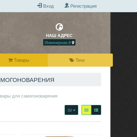
Вход
Регистрация
НАШ АДРЕС
БЕСПЛАТНАЯ Д
ПРИ ПОКУПКЕ 
Инженерная,9
Товары
Теги
АМОГОНОВАРЕНИЯ
вары для самогоноварения
30