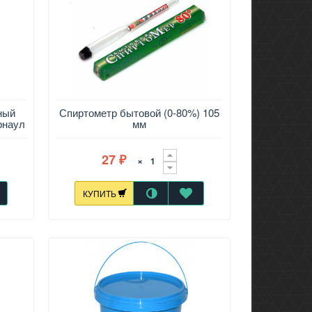
ный
Спиртометр бытовой (0-80%) 105
арнаул
мм
27
×
₽
КУПИТЬ