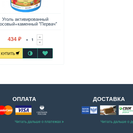
Уголь активированный
косовый+каменный "Первач"
КУПАЖ, 450 гр
434
×
₽
КУПИТЬ
ОПЛАТА
ДОСТАВКА
Читать дальше о платежах
Читать дальше о 