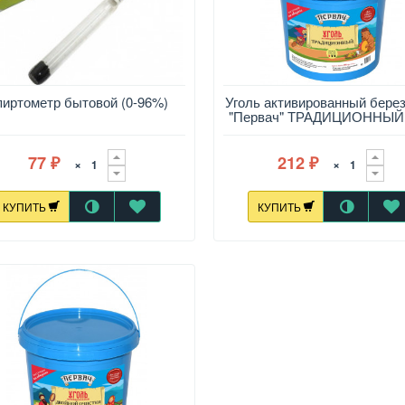
иртометр бытовой (0-96%)
Уголь активированный бере
"Первач" ТРАДИЦИОННЫЙ,
гр
77
212
×
×
₽
₽
КУПИТЬ
КУПИТЬ