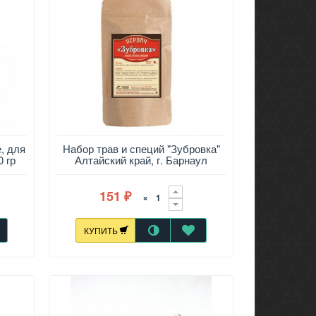
, для
Набор трав и специй "Зубровка"
0 гр
Алтайский край, г. Барнаул
151
×
₽
КУПИТЬ