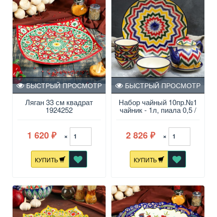
БЫСТРЫЙ ПРОСМОТР
БЫСТРЫЙ ПРОСМОТР
Ляган 33 см квадрат
Набор чайный 10пр.№1
1924252
чайник - 1л, пиала 0,5 /
0,8л
1 620
2 826
×
×
₽
₽
КУПИТЬ
КУПИТЬ