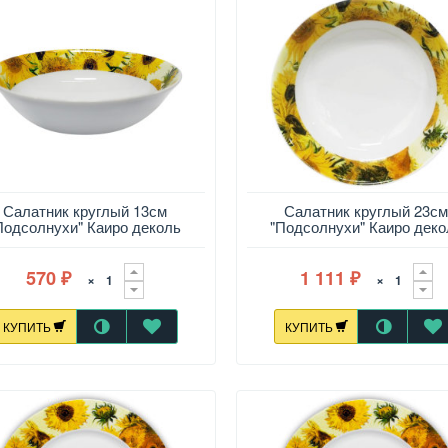
Салатник круглый 13см
Салатник круглый 23с
Подсолнухи" Каиро деколь
"Подсолнухи" Каиро деко
570
1 111
×
×
₽
₽
КУПИТЬ
КУПИТЬ