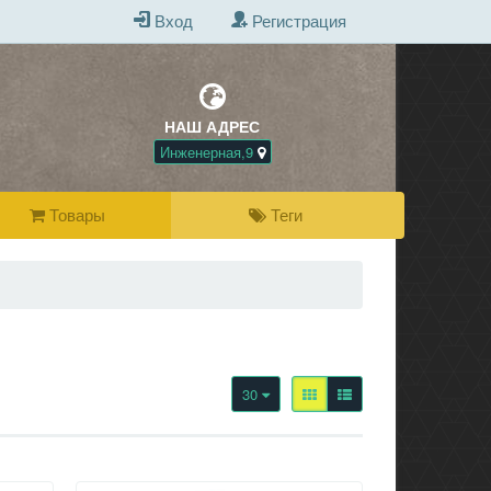
Вход
Регистрация
НАШ АДРЕС
БЕСПЛАТНАЯ Д
ПРИ ПОКУПКЕ 
Инженерная,9
Товары
Теги
30