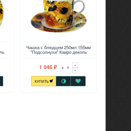
Чашка с блюдцем 250мл 155мм
ль
"Подсолнухи" Каиро деколь
1 046
×
₽
КУПИТЬ