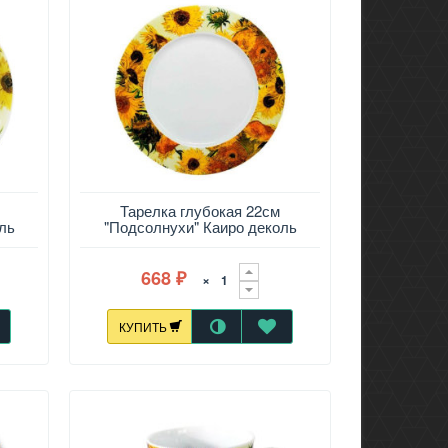
м
Тарелка глубокая 22см
ль
"Подсолнухи" Каиро деколь
668
×
₽
КУПИТЬ