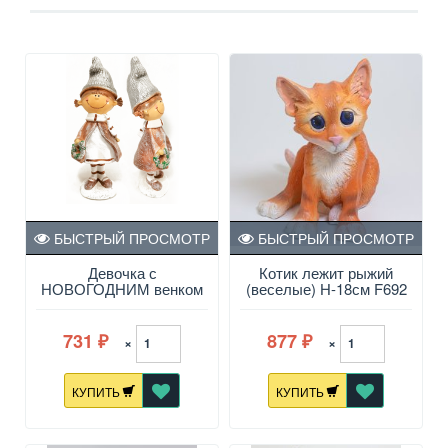
БЫСТРЫЙ ПРОСМОТР
БЫСТРЫЙ ПРОСМОТР
Девочка с
Котик лежит рыжий
НОВОГОДНИМ венком
(веселые) Н-18см F692
Н-19см НФ239
731
877
×
×
₽
₽
КУПИТЬ
КУПИТЬ