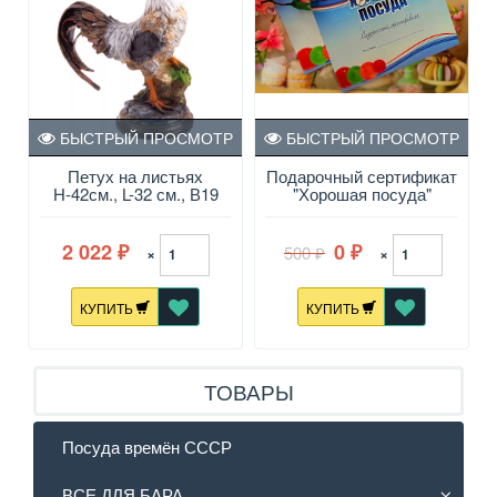
БЫСТРЫЙ ПРОСМОТР
БЫСТРЫЙ ПРОСМОТР
Петух на листьях
Подарочный сертификат
Н-42см., L-32 см., В19
"Хорошая посуда"
см.F826
2 022
0
500
×
×
₽
₽
₽
КУПИТЬ
КУПИТЬ
ТОВАРЫ
Посуда времён СССР
ВСЕ ДЛЯ БАРА