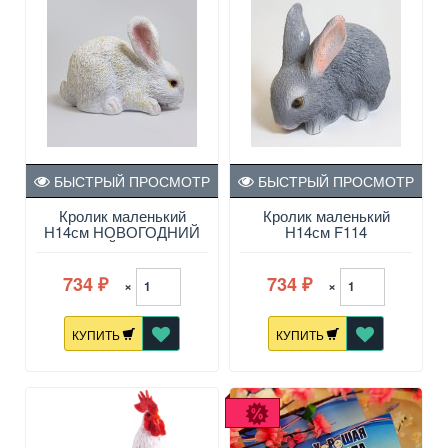
БЫСТРЫЙ ПРОСМОТР
БЫСТРЫЙ ПРОСМОТР
Кролик маленький
Кролик маленький
Н14см НОВОГОДНИЙ
Н14см F114
БЕЛЫЙ F114/нгб
734
734
×
×
₽
₽
КУПИТЬ
КУПИТЬ