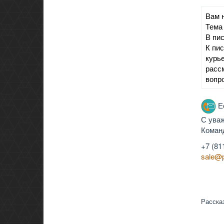
Вам 
Тема
В пи
К пи
курь
расс
вопр
Ес
С ува
Коман
+7 (81
sale@
Расска