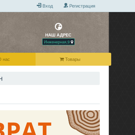
Вход
Регистрация
НАШ АДРЕС
БЕСПЛАТНАЯ Д
ПРИ ПОКУПКЕ 
Инженерная,9
 нас
Товары
Н