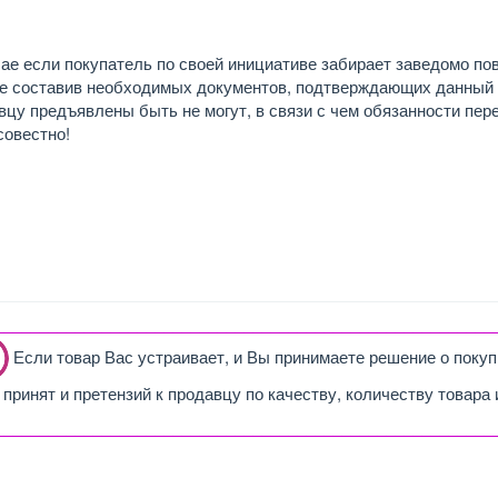
ае если покупатель по своей инициативе забирает заведомо по
не составив необходимых документов, подтверждающих данный ф
цу предъявлены быть не могут, в связи с чем обязанности пе
совестно!
________________________________________________________
Если товар Вас устраивает, и Вы принимаете решение о покупк
принят и претензий к продавцу по качеству, количеству товара
________________________________________________________