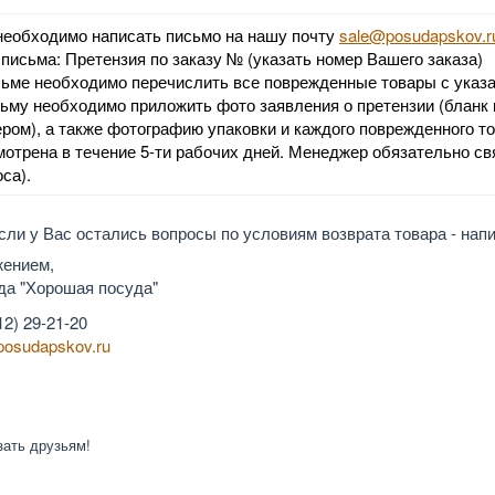
необходимо написать письмо на нашу почту
sale@posudapskov.r
 письма: Претензия по заказу № (указать номер Вашего заказа)
сьме необходимо перечислить все поврежденные товары с указан
сьму необходимо приложить фото заявления о претензии (бланк 
ером), а также фотографию упаковки и каждого поврежденного 
мотрена в течение 5-ти рабочих дней. Менеджер обязательно св
оса).
ли у Вас остались вопросы по условиям возврата товара - нап
жением,
да "Хорошая посуда"
12) 29-21-20
posudapskov.ru
зать друзьям!