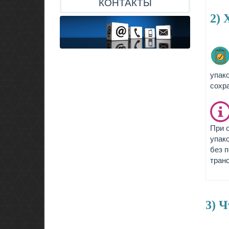
КОНТАКТЫ
2) 
упак
сохр
При 
упако
без 
тран
3) 