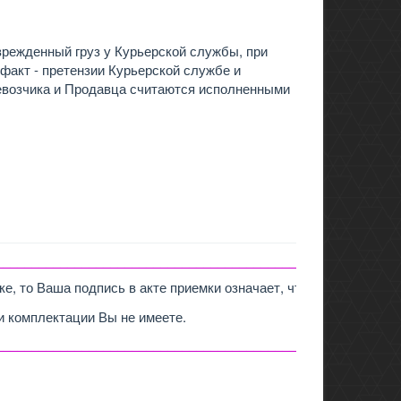
врежденный груз у Курьерской службы, при
акт - претензии Курьерской службе и
ревозчика и Продавца считаются исполненными
_________________________________________________
е, то Ваша подпись в акте приемки означает, что заказ
 и комплектации Вы не имеете.
__________________________________________________