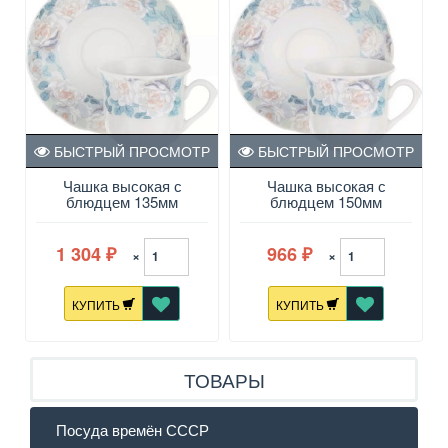
БЫСТРЫЙ ПРОСМОТР
БЫСТРЫЙ ПРОСМОТР
Чашка высокая с
Чашка высокая с
блюдцем 135мм
блюдцем 150мм
"Голубая роза" Отводка
"Голубая роза" Отводка
платина Rose
платина Rose
1 304
966
×
×
₽
₽
КУПИТЬ
КУПИТЬ
ТОВАРЫ
Посуда времён СССР