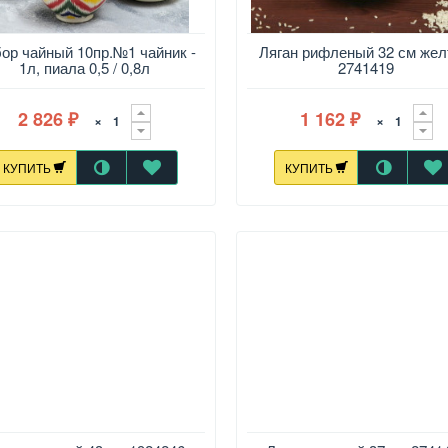
ор чайный 10пр.№1 чайник -
Ляган рифленый 32 см же
1л, пиала 0,5 / 0,8л
2741419
2 826
1 162
×
×
₽
₽
КУПИТЬ
КУПИТЬ