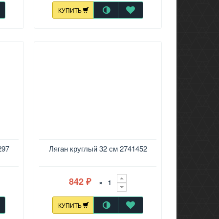
КУПИТЬ
297
Ляган круглый 32 см 2741452
842
×
₽
КУПИТЬ