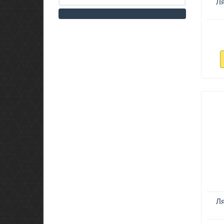
Ля
Ля