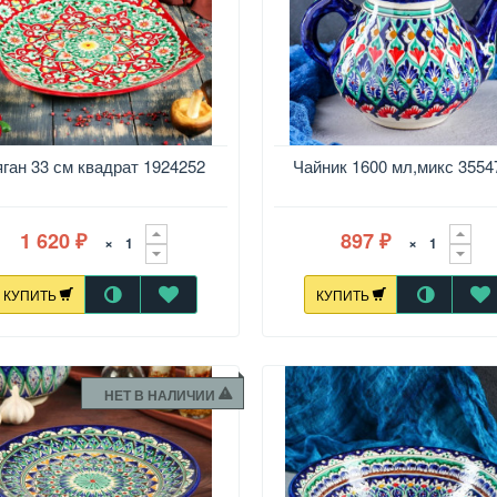
ган 33 см квадрат 1924252
Чайник 1600 мл,микс 3554
1 620
897
×
×
₽
₽
КУПИТЬ
КУПИТЬ
НЕТ В НАЛИЧИИ