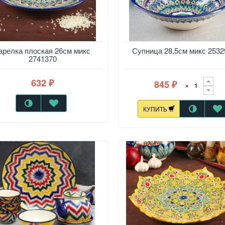
арелка плоская 26см микс
Супница 28,5см микс 2532
2741370
632
845
₽
×
₽
КУПИТЬ