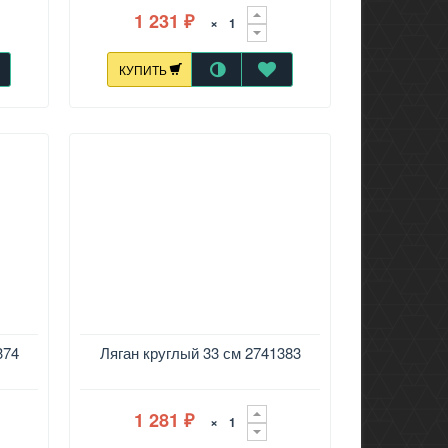
1 231
×
₽
КУПИТЬ
374
Ляган круглый 33 см 2741383
1 281
×
₽