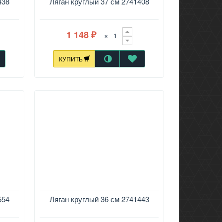
438
Ляган круглый 37 см 2741408
1 148
×
₽
КУПИТЬ
554
Ляган круглый 36 см 2741443