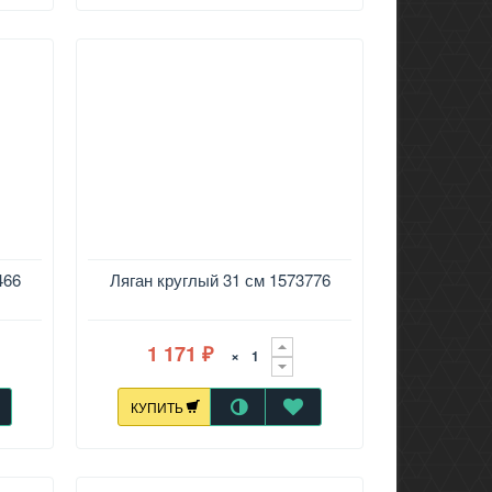
466
Ляган круглый 31 см 1573776
1 171
×
₽
КУПИТЬ