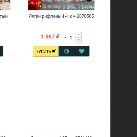
лтый
Ляган рифленый 41см 2870565
1 967
×
₽
КУПИТЬ