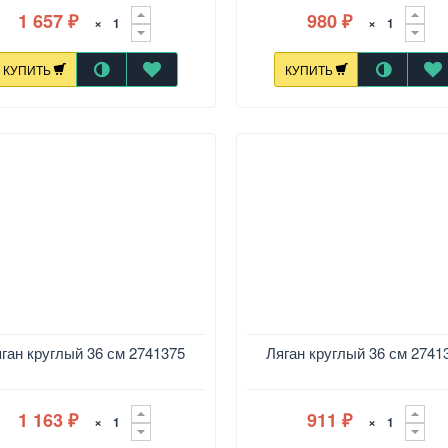
1 657
980
×
×
₽
₽
КУПИТЬ
КУПИТЬ
ган круглый 36 см 2741375
Ляган круглый 36 см 2741
1 163
911
×
×
₽
₽