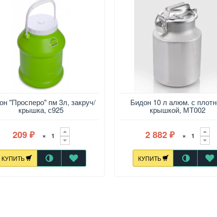
он "Просперо" пм 3л, закруч/
Бидон 10 л алюм. с плот
крышка, с925
крышкой, МТ002
209
2 882
×
×
₽
₽
КУПИТЬ
КУПИТЬ