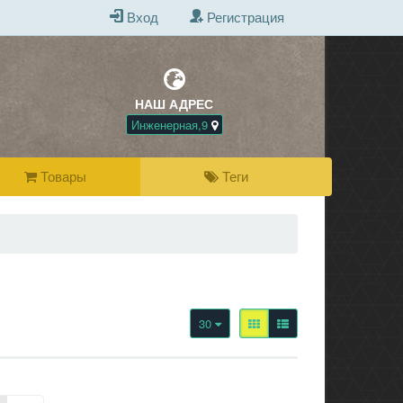
Вход
Регистрация
НАШ АДРЕС
БЕСПЛАТНАЯ Д
ПРИ ПОКУПКЕ 
Инженерная,9
Товары
Теги
30