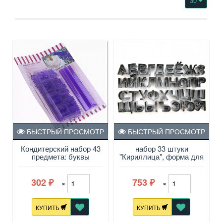
30
БЫСТРЫЙ ПРОСМОТР
БЫСТРЫЙ ПРОСМОТР
Кондитерский набор 43
набор 33 штуки
предмета: буквы
"Кириллица", форма для
кириллица - 32 штуки;
печенья из
цифры - 10 штук; штамп
нержавеющей стали в
для букв, для
блистере (Китай)
302
753
×
×
₽
₽
марципановой массы и
теста, пластик, в
блистере
КУПИТЬ
КУПИТЬ