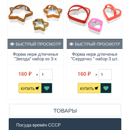
БЫСТРЫЙ ПРОСМОТР
БЫСТРЫЙ ПРОСМОТР
Форма нерж д/печенья
Форма нерж д/печенья
"Звезда" набор из 3-х
"Сердечко " набор 3 шт.
шт.
160
160
×
×
₽
₽
КУПИТЬ
КУПИТЬ
ТОВАРЫ
Посуда времён СССР