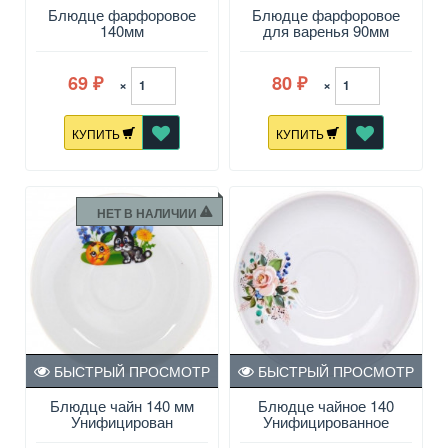
Блюдце фарфоровое
Блюдце фарфоровое
140мм
для варенья 90мм
Унифицированное
Уютное Белье
Озорные щенки
69
80
×
×
₽
₽
КУПИТЬ
КУПИТЬ
НЕТ В НАЛИЧИИ
БЫСТРЫЙ ПРОСМОТР
БЫСТРЫЙ ПРОСМОТР
Блюдце чайн 140 мм
Блюдце чайное 140
Унифицирован
Унифицированное
"Приключение колобка",
Розалия