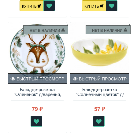
КУПИТЬ
КУПИТЬ
НЕТ В НАЛИЧИИ
НЕТ В НАЛИЧИИ
БЫСТРЫЙ ПРОСМОТР
БЫСТРЫЙ ПРОСМОТР
Блюдце-розетка
Блюдце-розетка
"Оленёнок" д/варенья,
"Солнечный цветок" д/
d=9,4 см h=2,8см
варенья, d=9,4 см
h=2,8см
79
57
₽
₽