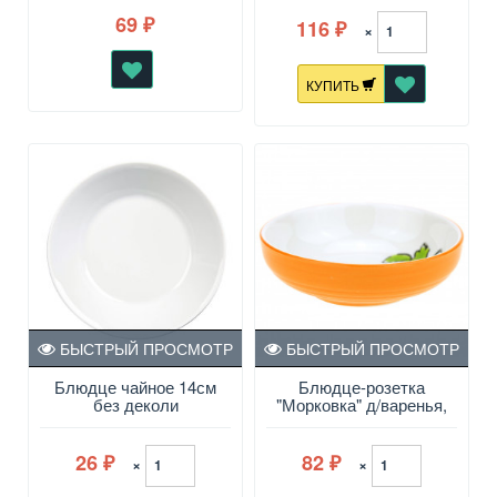
рисунок микс
69
116
₽
×
₽
КУПИТЬ
БЫСТРЫЙ ПРОСМОТР
БЫСТРЫЙ ПРОСМОТР
Блюдце чайное 14см
Блюдце-розетка
без деколи
"Морковка" д/варенья,
d=9,4 см h=2,8см
26
82
×
×
₽
₽