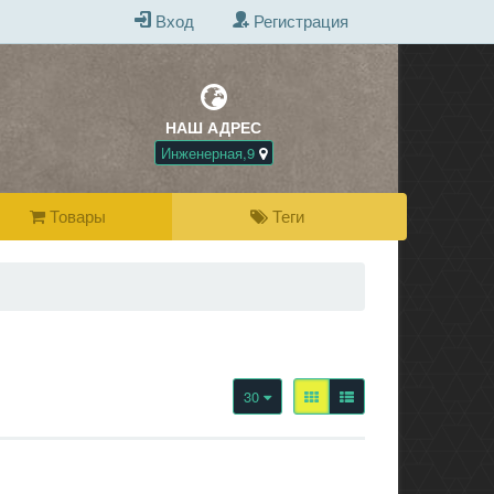
Вход
Регистрация
НАШ АДРЕС
БЕСПЛАТНАЯ Д
ПРИ ПОКУПКЕ 
Инженерная,9
Товары
Теги
30