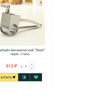
мбайн механический "Steel"
нерж. сталь
613
×
₽
КУПИТЬ