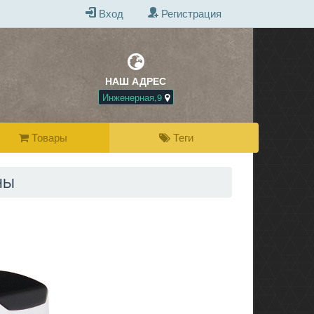
Вход
Регистрация
НАШ АДРЕС
БЕСПЛАТНАЯ Д
ПРИ ПОКУПКЕ 
Инженерная,9
Товары
Теги
НЫ