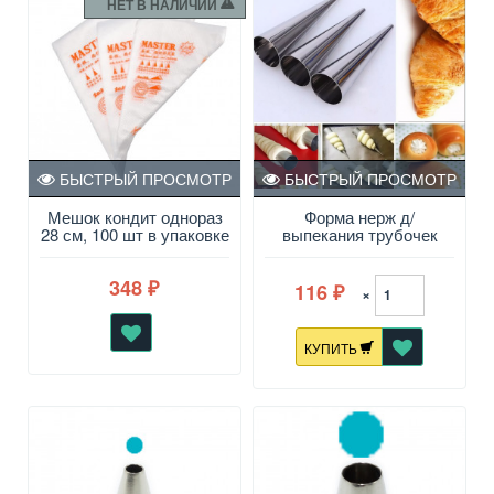
НЕТ В НАЛИЧИИ
БЫСТРЫЙ ПРОСМОТР
БЫСТРЫЙ ПРОСМОТР
Мешок кондит однораз
Форма нерж д/
28 см, 100 шт в упаковке
выпекания трубочек
"Конус", набор 4 шт. 8,6
см в/бл
348
116
₽
×
₽
КУПИТЬ