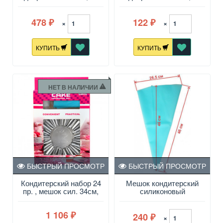
шт. в уп
шт. в уп
478
122
×
×
₽
₽
КУПИТЬ
КУПИТЬ
НЕТ В НАЛИЧИИ
БЫСТРЫЙ ПРОСМОТР
БЫСТРЫЙ ПРОСМОТР
Кондитерский набор 24
Мешок кондитерский
пр. , мешок сил. 34см,
силиконовый
насадки нерж. - 22 шт.;
многоразовый 46 см
фиксатор
1 106
240
₽
×
₽