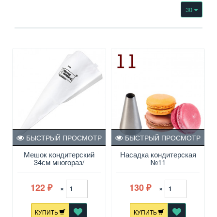
30
БЫСТРЫЙ ПРОСМОТР
БЫСТРЫЙ ПРОСМОТР
Мешок кондитерский
Насадка кондитерская
34см многораз/
№11
использования, х/б
спец/обработка
122
130
×
×
₽
₽
КУПИТЬ
КУПИТЬ