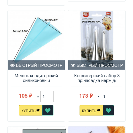
БЫСТРЫЙ ПРОСМОТР
БЫСТРЫЙ ПРОСМОТР
Мешок кондитерский
Кондитерский набор 3
силиконовый
пр:насадка нерж д/
многоразовый 34 см
мешка-2 шт, ершик
105
173
×
×
₽
₽
КУПИТЬ
КУПИТЬ