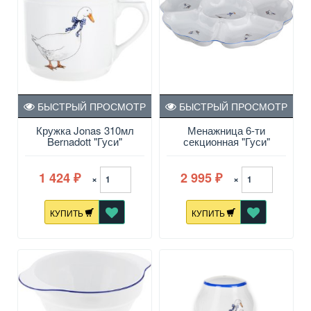
БЫСТРЫЙ ПРОСМОТР
БЫСТРЫЙ ПРОСМОТР
Кружка Jonas 310мл
Менажница 6-ти
Bernadott "Гуси"
секционная "Гуси"
MORITZ ZDEKAUER
1810 S.R.O.
1 424
2 995
×
×
₽
₽
КУПИТЬ
КУПИТЬ