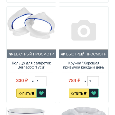
БЫСТРЫЙ ПРОСМОТР
БЫСТРЫЙ ПРОСМОТР
Кольцо для салфеток
Кружка "Хорошая
Bernadott "Гуси"
привычка каждый день
быть счастливым"
450мл "Гуси"
Жаропрочный фарфор
330
784
×
×
₽
₽
КУПИТЬ
КУПИТЬ