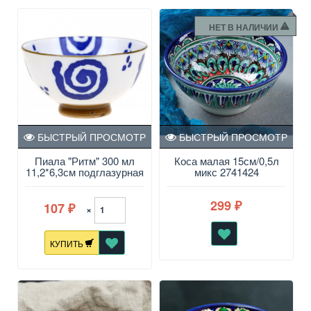
НЕТ В НАЛИЧИИ
БЫСТРЫЙ ПРОСМОТР
БЫСТРЫЙ ПРОСМОТР
Пиала "Ритм" 300 мл
Коса малая 15см/0,5л
11,2*6,3см подглазурная
микс 2741424
эмаль, отводка
299
107
₽
×
₽
КУПИТЬ