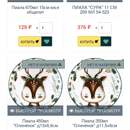
Пиала 670мл 15см кисе
ПИАЛА "СУРА" 11 СМ
общепит
250 МЛ 54-523
129
376
×
×
₽
₽
КУПИТЬ
КУПИТЬ
НЕТ В НАЛИЧИИ
НЕТ В НАЛИЧИИ
БЫСТРЫЙ ПРОСМОТР
БЫСТРЫЙ ПРОСМОТР
Пиала 450мл
Пиала 350мл
"Оленёнок" д13х6,6см
"Оленёнок" д11,5х6см
фарфор с/дек отводка
фарфор с/дек отво