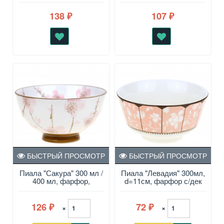
138
107
₽
₽
БЫСТРЫЙ ПРОСМОТР
БЫСТРЫЙ ПРОСМОТР
Пиала "Сакура" 300 мл /
Пиала "Левадия" 300мл,
400 мл, фарфор,
d=11см, фарфор с/дек
подглазурная эмаль,
отвод
отводка
126
72
×
×
₽
₽