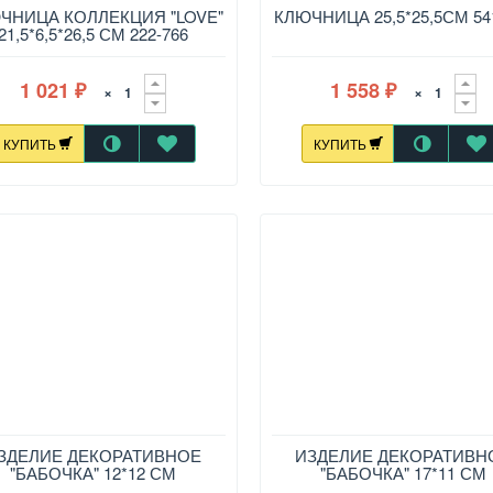
Китай
ЧНИЦА КОЛЛЕКЦИЯ "LOVE"
МДФ Китай
КЛЮЧНИЦА 25,5*25,5СМ 54
21,5*6,5*26,5 СМ 222-766
1 021
1 558
×
×
₽
₽
КУПИТЬ
КУПИТЬ
ЗДЕЛИЕ ДЕКОРАТИВНОЕ
ИЗДЕЛИЕ ДЕКОРАТИВН
"БАБОЧКА" 12*12 СМ
"БАБОЧКА" 17*11 СМ