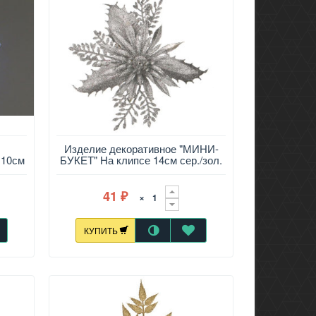
Изделие декоративное "МИНИ-
 10см
БУКЕТ" На клипсе 14см сер./зол.
41
×
₽
КУПИТЬ