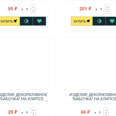
95
201
×
×
₽
₽
КУПИТЬ
КУПИТЬ
ЗДЕЛИЕ ДЕКОРАТИВНОЕ
ИЗДЕЛИЕ ДЕКОРАТИВН
"БАБОЧКА" НА КЛИПСЕ.
"БАБОЧКА" НА КЛИПСЕ
ЛИНА=12СМ. САЛАТОВЫЙ
ДЛИНА=17СМ. ЗОЛОТ
29
66
×
×
₽
₽