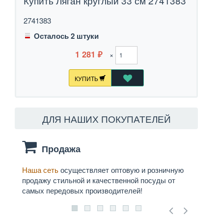
Купить Ляган круглый 33 см 2741383
2741383
Осталось 2 штуки
1 281
×
₽
КУПИТЬ
ДЛЯ НАШИХ ПОКУПАТЕЛЕЙ
Продажа
Наша сеть
осуществляет оптовую и розничную
Мы
д
продажу стильной и качественной посуды от
служб
самых передовых производителей!