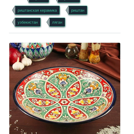
риштанская керамика
риштан
узбекистан
ляган