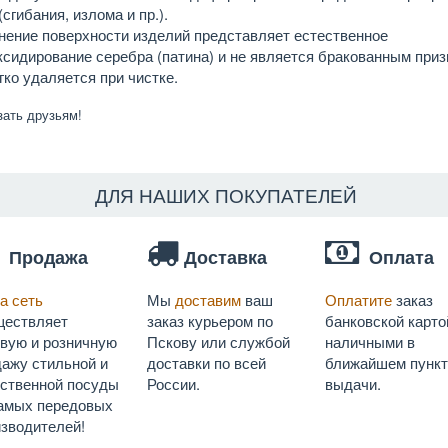
(сгибания, излома и пр.).
нение поверхности изделий представляет естественное
сидирование серебра (патина) и не является бракованным приз
гко удаляется при чистке.
зать друзьям!
ДЛЯ НАШИХ ПОКУПАТЕЛЕЙ
Продажа
Доставка
Оплата
а сеть
Мы
доставим
ваш
Оплатите
заказ
ществляет
заказ курьером по
банковской карто
овую и розничную
Пскову или службой
наличными в
ажу стильной и
доставки по всей
ближайшем пункт
ественной посуды
России.
выдачи.
самых передовых
зводителей!