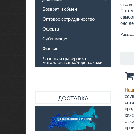
стола 
Возврат и обмен
Потем
самоок
Оптовое сотрудничество
оно ле
Оферта
Расска
Сублимация
Фьюзинг
Лазерная гравировка
металла/стекла/дерева/кожи
Наш
осу
ДОСТАВКА
опт
прод
кач
от 
прои