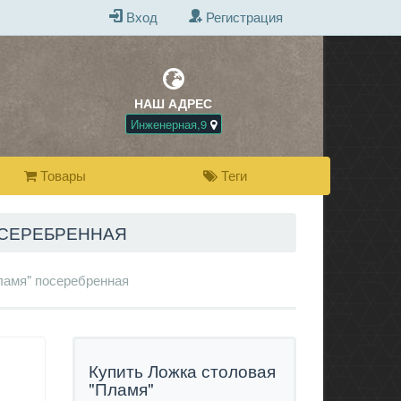
Вход
Регистрация
НАШ АДРЕС
БЕСПЛАТНАЯ Д
ПРИ ПОКУПКЕ 
Инженерная,9
Товары
Теги
ОСЕРЕБРЕННАЯ
ламя" посеребренная
Купить Ложка столовая
"Пламя"