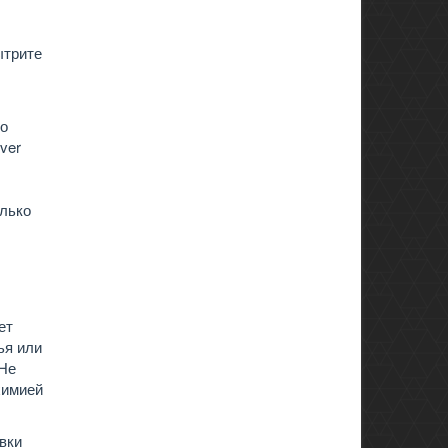
ытрите
ко
ver
олько
ет
ья или
 Не
химией
вки