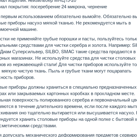
ал покрытия: посеребрение 24 микрона, чернение
 первым использованием обязательно вымойте. Обязательно в
ые приборы насухо мягкой тканью. Не рекомендуется мыть в
омоечной машине.
стки не применяйте грубые порошки и пасты, пользуйтесь толь
льными средствами для чистки серебра и золота. Например: Sil
 Диам Супеpсильвеp, SILBO, SMAC такие средства продаются в
ных магазинах. Не используйте средства для чистки столовых
ов из нержавеющей стали! Для чистки приборов используйте т
 мягкую чистую ткань. Пыль и грубые ткани могут поцарапать
ность приборов.
вые приборы должны храниться в специально предназначенных
рах или закрываемых картонных коробках в прохладном месте.
льная поверхность полированного серебра и первоначальный цв
яются в течение длительного времени, если после каждого мыт
скивания оно тщательно вытирается или высушивается насухо.
ендуется хранить столовые приборы на одной полке с бытовой 
осметическими средствами.
я допускать механического деформирования предметов сервиро