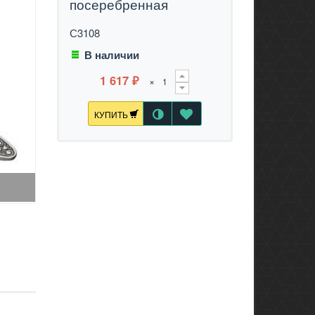
посеребренная
С3108
В наличии
1 617
×
₽
КУПИТЬ