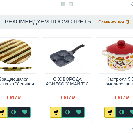
РЕКОМЕНДУЕМ ПОСМОТРЕТЬ
Сравнить все
Вращающаяся
СКОВОРОДА
Кастрюля 5.
ставка "Ленивая
AGNESS "СМАЙЛ" С
эмалированн
юзен" D35.5х1,5
"МРАМОРНЫМ"
коническая Pa
см
АНТИПРИГАР.ПОКРЫТИЕМ
Italian APPET
1 617
1 617
1 617
ДИА. 18,5 СМ,
₽
₽
₽
ВЫСОТА 2,5СМ