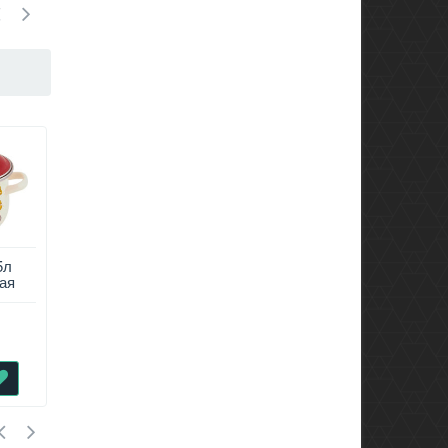
5л
Кастрюля 5.5л
Кастрюля эм. 5,3л
ая
эмалированная
2617 ПРОВАНС
sta
коническая Веселые
ITE
овощи APPETITE
1 617
1 616
₽
₽