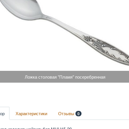
Ложка столовая "Пламя" посеребренная
ор
Характеристики
Отзывы
0
иал изделия: нейзильбер МНЦ15-20