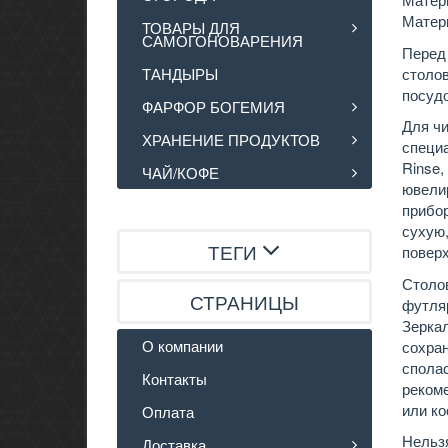
Матери
ТОВАРЫ ДЛЯ
САМОГОНОВАРЕНИЯ
Перед
ТАНДЫРЫ
столов
посуд
ФАРФОР БОГЕМИЯ
Для чи
ХРАНЕНИЕ ПРОДУКТОВ
специа
Rinse,
ЧАЙ/КОФЕ
ювелир
прибор
сухую,
ТЕГИ
поверх
Столо
СТРАНИЦЫ
футля
Зерка
О компании
сохран
спола
Контакты
реком
или к
Оплата
Нельз
Доставка