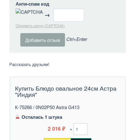
Анти-спам код
→
Обновить капчу (CAPTCHA)
Ctrl+Enter
Рассказать друзьям!
Купить Блюдо овальное 24см Астра
"Индия"
К-75266 / 0N02P50 Astra G413
Осталась 1 штука
2 016
×
₽