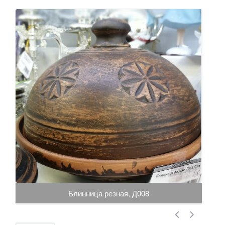
Блинница резная, Д008